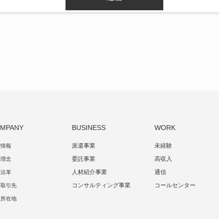
MPANY
BUSINESS
WORK
派遣事業
未経験
業情報
委託事業
高収入
業理念
人材紹介事業
通信
業沿革
コンサルティング事業
コールセンター
要取引先
社所在地