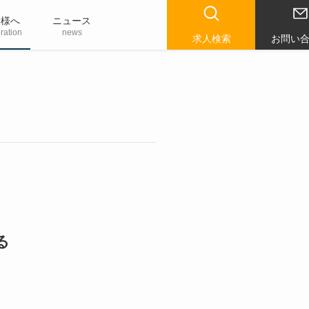
業様へ
ニュース
ration
news
求人検索
お問い
る