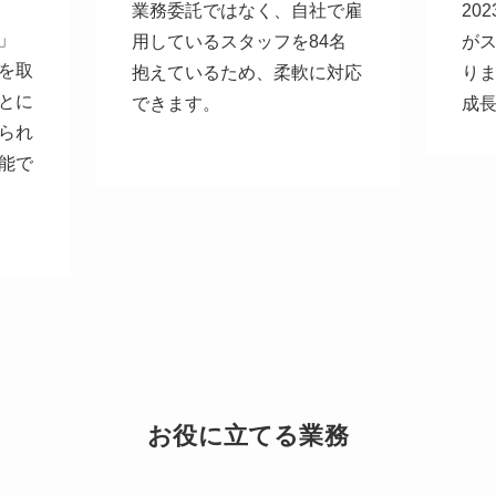
業務委託ではなく、自社で雇
20
」
用しているスタッフを84名
が
を取
抱えているため、柔軟に対応
り
とに
できます。
成
られ
.
能で
お役に立てる業務