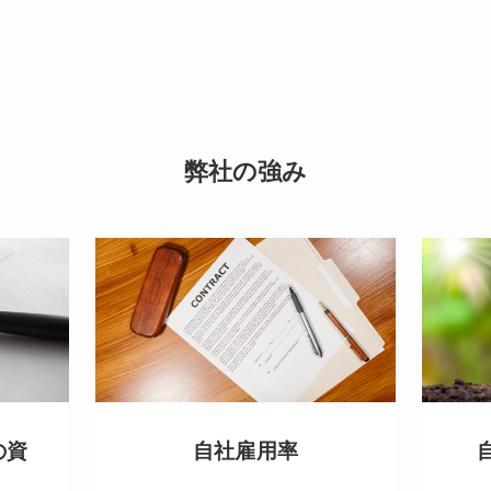
弊社の強み
の資
自社雇用率