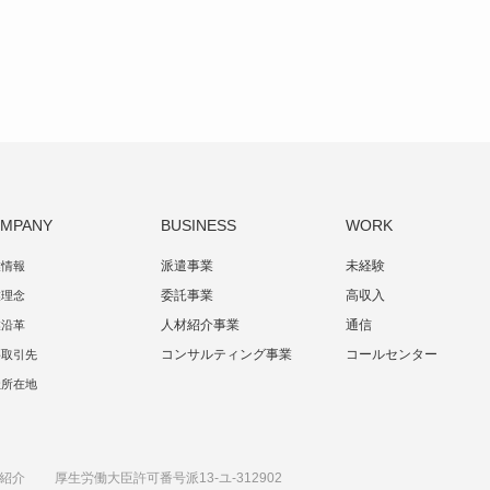
MPANY
BUSINESS
WORK
派遣事業
未経験
業情報
委託事業
高収入
業理念
人材紹介事業
通信
業沿革
コンサルティング事業
コールセンター
要取引先
社所在地
紹介 厚生労働大臣許可番号派13-ユ-312902