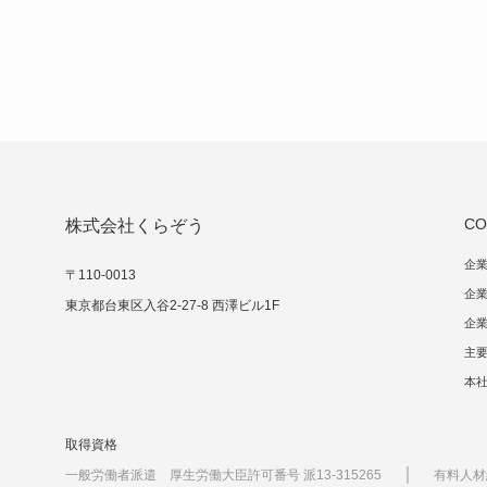
CO
株式会社くらぞう
企
〒110-0013
企
東京都台東区入谷2-27-8 西澤ビル1F
企
主
本
取得資格
｜
一般労働者派遣 厚生労働大臣許可番号 派13-315265
有料人材